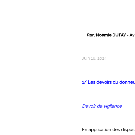
Par :
Noémie DUFAY - Avo
Juin 18, 2024
1/ Les devoirs du donneu
Devoir de vigilance
En application des disposi