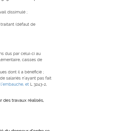
ail dissimulé ;
-traitant (défaut de
ns dus par celui-ci au
lémentaire, caisses de
 dont il a bénéficié ;
e salariés n’ayant pas fait
 à l’embauche, et
L 3243-2,
 des travaux réalisés,
ité du donneur d’ordre se