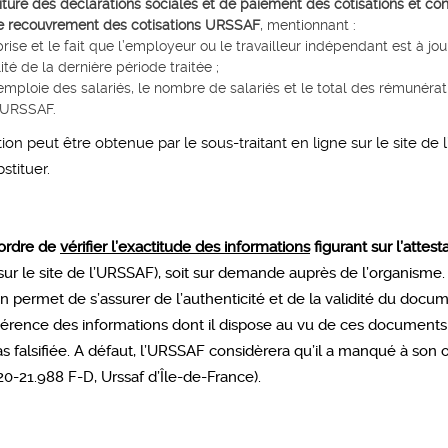
iture des déclarations sociales et de paiement des cotisations et con
e recouvrement des cotisations URSSAF
, mentionnant :
eprise et le fait que l’employeur ou le travailleur indépendant est à jo
lité de la dernière période traitée ;
emploie des salariés, le nombre de salariés et le total des rémunérat
’URSSAF.
tion peut être obtenue par le sous-traitant en ligne sur le site d
stituer.
’ordre de
vérifier l’exactitude des informations
figurant sur l’attest
 sur le site de l’URSSAF), soit sur demande auprès de l’organisme
on permet de s’assurer de l’authenticité et de la validité du doc
cohérence des informations dont il dispose au vu de ces documents 
as falsifiée. A défaut, l’URSSAF considèrera qu’il a manqué à son 
 20-21.988 F-D, Urssaf d’Île-de-France).