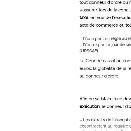
tout donneur d’ordre ou m
s’assurer, lors de la conc
taxe
, en vue de l’exécuti
acte de commerce et,
to
– D’une part, en
règle au r
– D’autre part,
à jour de s
(URSSAF)
.
La Cour de cassation cons
euros, la globalité de la
au donneur d’ordre.
Afin de satisfaire à ce de
exécution
, le donneur d’or
– Les extraits de l’inscrip
cocontractant au registre 