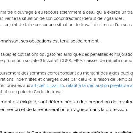
 maître d’ouvrage a eu recours sciemment à celui qui a exercé un trav
s vérifié la situation de son cocontractant (défaut de vigilance) ;
s enjoint de faire cesser une situation de travail dissimulé d’un sous
naissant ses obligations est tenu solidairement :
axes et cotisations obligatoires ainsi que des pénalités et majoratio
e protection sociale (Urssaf et CGSS, MSA, caisses de retraite comp
oursement des sommes correspondant au montant des aides publiques
tions, indemnités et charges dues par celui-ci à raison de l’emploi d
lités prévues aux
articles L 1221-10, relatif à la déclaration préalable
ulletin de paie du Code du travail.
ent est exigible, sont déterminées à due proportion de la valeur
bien vendu et de la rémunération en vigueur dans la profession.
6 mars 2023, la Cour de cassation a ainsi considéré que la solidar