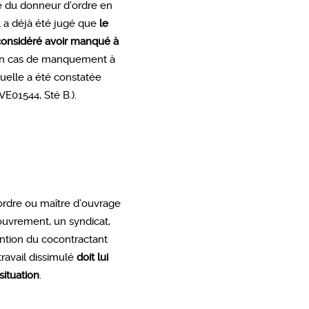
ce du donneur d’ordre en
l a déjà été jugé que
le
 considéré avoir manqué à
 en cas de manquement à
quelle a été constatée
VE01544, Sté B.).
d’ordre ou maître d’ouvrage
ouvrement, un syndicat,
ention du cocontractant
travail dissimulé
doit lui
situation
.