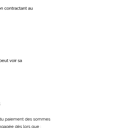
on contractant au
peut voir sa
;
le du paiement des sommes
engagée dès lors que :