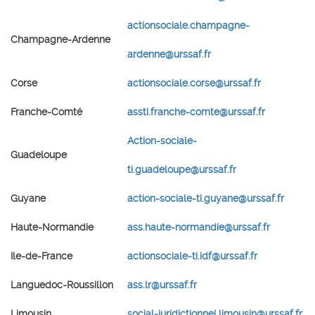
actionsociale.champagne-
Champagne-Ardenne
ardenne@urssaf.fr
Corse
actionsociale.corse@urssaf.fr
Franche-Comté
assti.franche-comte@urssaf.fr
Action-sociale-
Guadeloupe
ti.guadeloupe@urssaf.fr
Guyane
action-sociale-ti.guyane@urssaf.fr
Haute-Normandie
ass.haute-normandie@urssaf.fr
Ile-de-France
actionsociale-ti.idf@urssaf.fr
Languedoc-Roussillon
ass.lr@urssaf.fr
Limousin
social-juridictionnel.limousin@urssaf.fr